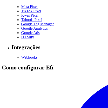
Meta Pixel
TikTok Pixel
Kwai Pixel
Taboola Pixel
Google Tag Manager
Google Analytics
Google Ads
UTMify
Integrações
Webhooks
Como configurar Efí